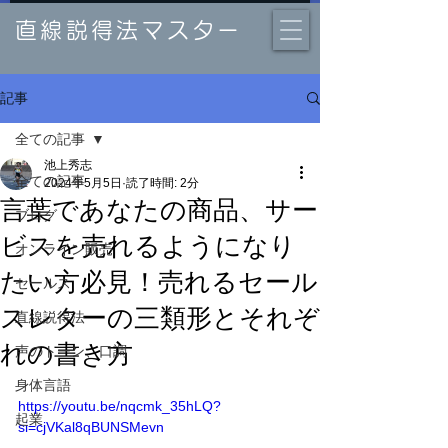
直線説得法マスター
記事
全ての記事
池上秀志
全ての記事
2024年5月5日
読了時間: 2分
言葉であなたの商品、サー
ブログ
ビスを売れるようになり
オンライン販売
たい方必見！売れるセール
セールス
スレターの三類形とそれぞ
直線説得法
れの書き方
声のトーン、口調
身体言語
https://youtu.be/nqcmk_35hLQ?
起業
si=cjVKal8qBUNSMevn