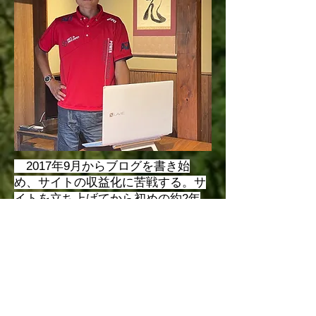
2017年9月からブログを書き始
め、サイトの収益化に苦戦する。サ
イトを立ち上げてから初めの約2年
半はほぼ無収入。ウォールストリー
トで年に50億円稼いでいたセールス
の天才ジョルダン・ベルフォートよ
り直線説得法を学び、初めての月間
20万円、30万円、40万円、50万円と
記録を更新し続け、2025年に個人売
上8000万円を記録。