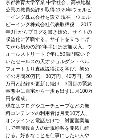
京都教育大学卒業 中学社会、高校地歴
公民の教員免許を取得 2020年ウェルビ
ーイング株式会社を設立 現在　ウェル
ビーイング株式会社代表取締役 　2017
年9月からブログを書き始め、サイトの
収益化に苦戦する。サイトを立ち上げ
てから初めの約2年半はほぼ無収入。ウ
ォールストリートで年に50億円稼いで
いたセールスの天才ジョルダン・ベル
フォートより直線説得法を学び、初め
ての月間20万円、30万円、40万円、50
万円と記録を更新し続け、3回目の緊急
事態中に自宅から一歩も出ずに月100万
円を達成。 
現在はブログやユーチューブなどの無
料コンテンツの利用者は月間10万人、
オンラインと電話だけで、対面営業無
しで年間数百人の新規顧客を開拓し続
ける。好きなことを仕事にしたい人や