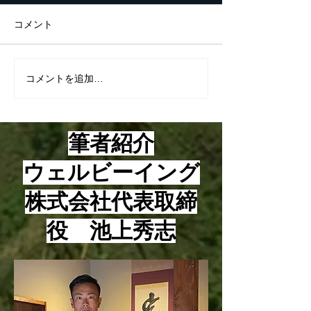
ムは？
こんにちは！ 最近、つくづ
こんにちは！ 最近は起業家
コメント
く思うに起業して成功する人
精神の話ばかりを
としない人の違いは考え方と
して、あまり小手
心構えにあるように感じてい
のお話をさせて頂
コメントを追加…
ますが、とはいえ、やはり具
ったのですが、本
体的な方法論、技術論も知ら
の方法論のお話を
ないと上手くいかないのも事
ます。 それは2026年一番
筆者紹介
実です。 という訳で、本日
稼げるオンライン
は起業家が知っておくべき５
ォームについてで
​ウェルビーイング
つの数字についてお話をさせ
で、ネット集客と
て頂きます。 まず、基本的
販売とかオンライ
株式会社代表取締
な考え方についてお話をさせ
ィングとかネット
て頂きますが、最近は様々な
か色々言いますが
役 池上秀志
指標やビジネス用語が使われ
ーブもあれば、テ
るようになっていますが、そ
クもあれば、イン
うい