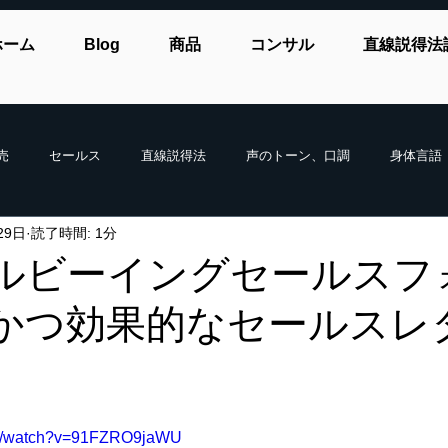
ホーム
Blog
商品
コンサル
直線説得法
売
セールス
直線説得法
声のトーン、口調
身体言語
29日
読了時間: 1分
ルビーイングセールスフ
かつ効果的なセールスレ
om/watch?v=91FZRO9jaWU