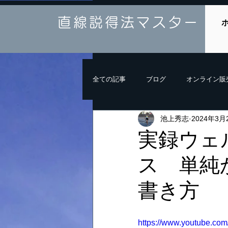
直線説得法マスター
全ての記事
ブログ
オンライン販
池上秀志
2024年3月
実録ウェ
ス 単純
書き方
https://www.youtube.c