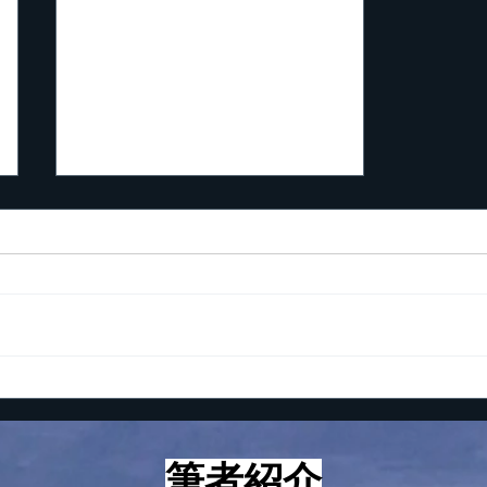
起業家が知っておくべき5つ
の数字
こんにちは！ 最近、つくづく
思うに起業して成功する人とし
ない人の違いは考え方と心構え
にあるように感じていますが、
とはいえ、やはり具体的な方法
論、技術論も知らないと上手く
いかないのも事実です。 とい
う訳で、本日は起業家が知って
筆者紹介