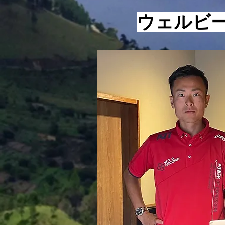
いは分かっておかなければなり
ません。 ただの現状維持でも
​ウェルビ
ないけれど、寝ている間に見る
あの夢でもない、そんな言葉で
す。 ここで重要になってくる
のは、夢を実現させるための手
法