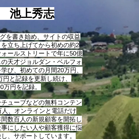
役 池上秀志
ログを書き始め、サイトの収益
トを立ち上げてから初めの約2
ォールストリートで年に50億
スの天才ジョルダン・ベルフォ
学び、初めての月間20万円、
0万円と記録を更新し続け、
000万円を記録。
チューブなどの無料コンテン
万人、オンラインと電話だけ
年間数百人の新規顧客を開拓し
仕事にしたい人や顧客獲得に悩
決し、サポートしています。