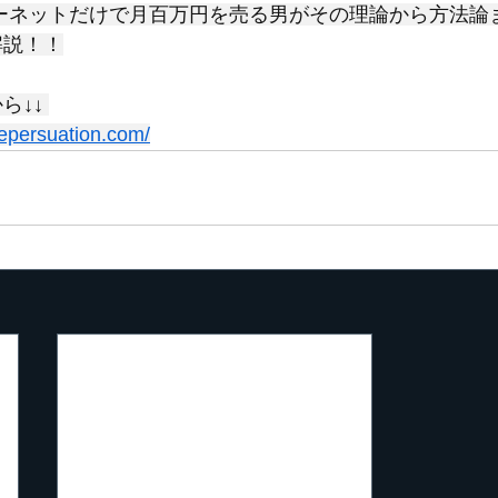
ーネットだけで月百万円を売る男がその理論から方法論
解説！！
↓↓ 
nepersuation.com/