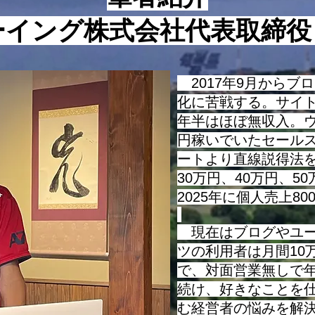
おくべき５つの数字についてお
話をさせて頂きます。 まず、
ーイング株式会社代表取締
基本的な考え方についてお話を
させて頂きますが、最近は様々
な指標やビジネス用語が使われ
2017年9月からブ
るようになっていますが、そう
化に苦戦する。サイ
い
年半はほぼ無収入。ウ
円稼いでいたセール
ートより直線説得法を
30万円、40万円、5
2025年に個人売上8
現在はブログやユー
ツの利用者は月間10
で、対面営業無しで
続け、好きなことを
む経営者の悩みを解