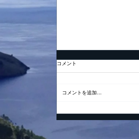
努力の仕方が間違っている
コメント
男の末路
「夢を努力で現実に」 これは
私の好きな言葉の一つでありま
コメントを追加…
す。夢というまだ実現されてい
ない理想が胸の中でしっかりと
燃えながらも、一方ではそれを
現実にするという要素があるの
で、少なくとも夢の実現のため
に今日何をすべきであるかくら