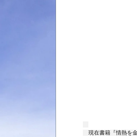
　現在書籍『情熱を金