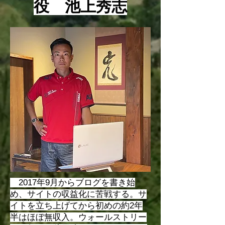
て頂きますが、最近は様々な
か色々言いますが
役 池上秀志
指標やビジネス用語が使われ
ーブもあれば、テ
るようになっていますが、そ
クもあれば、イン
うい
2017年9月からブログを書き始
め、サイトの収益化に苦戦する。サ
イトを立ち上げてから初めの約2年
半はほぼ無収入。ウォールストリー