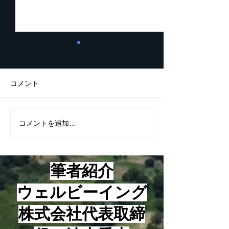
起業家が知っておくべき5
２０２６年一番
つの数字
ンラインプラッ
ムは？
こんにちは！ 最近、つくづ
こんにちは！ 最近は起業家
コメント
く思うに起業して成功する人
精神の話ばかりを
としない人の違いは考え方と
して、あまり小手
心構えにあるように感じてい
のお話をさせて頂
コメントを追加…
ますが、とはいえ、やはり具
ったのですが、本
体的な方法論、技術論も知ら
の方法論のお話を
ないと上手くいかないのも事
ます。 それは2026年一番
筆者紹介
実です。 という訳で、本日
稼げるオンライン
は起業家が知っておくべき５
ォームについてで
​ウェルビーイング
つの数字についてお話をさせ
で、ネット集客と
て頂きます。 まず、基本的
販売とかオンライ
株式会社代表取締
な考え方についてお話をさせ
ィングとかネット