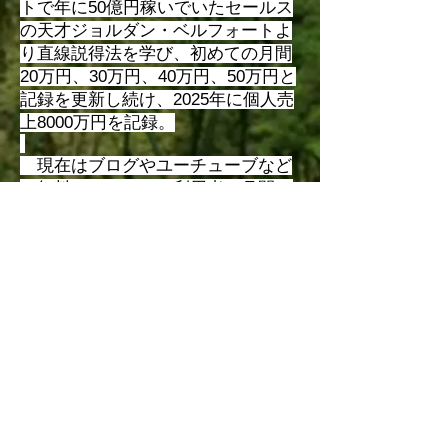
トで年に50億円稼いでいたセールス
の天才ジョルダン・ベルフォートよ
り直線説得法を学び、初めての月間
20万円、30万円、40万円、50万円と
記録を更新し続け、2025年に個人売
上8000万円を記録。
現在はブログやユーチューブなど
の無料コンテンツの利用者は月間10
万人、オンラインと電話だけで、対
面営業無しで年間数百人の新規顧客
を開拓し続け、好きなことを仕事に
したい人や顧客獲得に悩む経営者の
悩みを解決し、サポートしていま
す。
​ ジョルダン・ベルフォートの直線
説得法認定コースを2021年4月2日に
修了する。