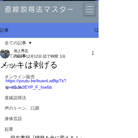
直線説得法マスター
記事
全ての記事
池上秀志
全ての記事
2024年12月12日
読了時間: 1分
メッキは剥げる
ブログ
オンライン販売
https://youtu.be/buenLwBtpTk?
セールス
si=dGJw3EYP_F_fxw5b
直線説得法
声のトーン、口調
身体言語
起業
　現在書籍『情熱を金に変えろ！』