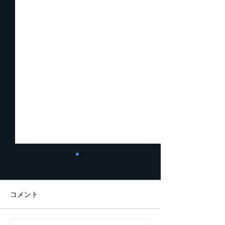
起業家が知っておくべき5
２０２６年一番
つの数字
ンラインプラッ
ムは？
こんにちは！ 最近、つくづ
こんにちは！ 最近は起業家
コメント
く思うに起業して成功する人
精神の話ばかりを
としない人の違いは考え方と
して、あまり小手