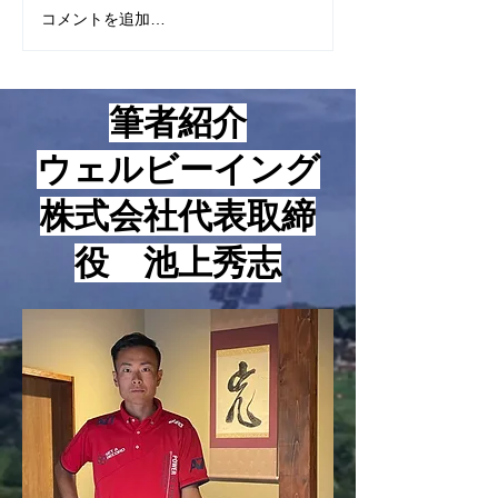
心構えにあるように感じてい
のお話をさせて頂
コメントを追加…
ますが、とはいえ、やはり具
ったのですが、本
体的な方法論、技術論も知ら
の方法論のお話を
ないと上手くいかないのも事
ます。 それは2026年一番
筆者紹介
実です。 という訳で、本日
稼げるオンライン
は起業家が知っておくべき５
ォームについてで
​ウェルビーイング
つの数字についてお話をさせ
で、ネット集客と
て頂きます。 まず、基本的
販売とかオンライ
株式会社代表取締
な考え方についてお話をさせ
ィングとかネット
て頂きますが、最近は様々な
か色々言いますが
役 池上秀志
指標やビジネス用語が使われ
ーブもあれば、テ
るようになっていますが、そ
クもあれば、イン
うい