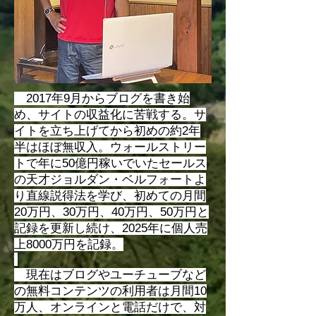
2017年9月からブログを書き始
め、サイトの収益化に苦戦する。サ
イトを立ち上げてから初めの約2年
半はほぼ無収入。ウォールストリー
トで年に50億円稼いでいたセールス
の天才ジョルダン・ベルフォートよ
り直線説得法を学び、初めての月間
20万円、30万円、40万円、50万円と
記録を更新し続け、2025年に個人売
上8000万円を記録。
現在はブログやユーチューブなど
の無料コンテンツの利用者は月間10
万人、オンラインと電話だけで、対