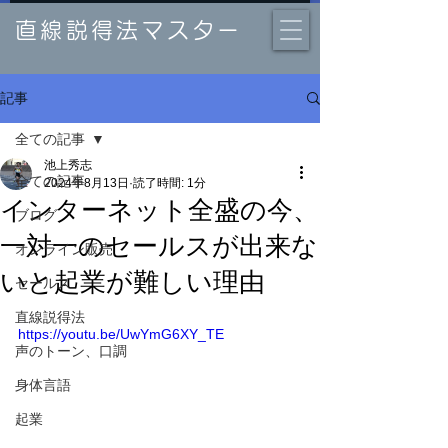
直線説得法マスター
記事
全ての記事
池上秀志
全ての記事
2024年8月13日
読了時間: 1分
インターネット全盛の今、
ブログ
一対一のセールスが出来な
オンライン販売
いと起業が難しい理由
セールス
直線説得法
https://youtu.be/UwYmG6XY_TE
声のトーン、口調
身体言語
起業