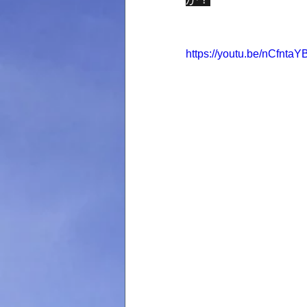
https://youtu.be/nCfntaY