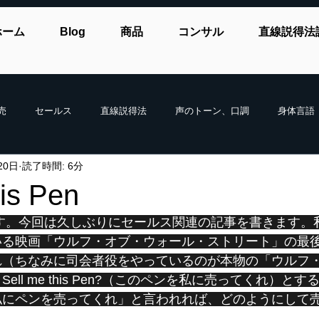
ホーム
Blog
商品
コンサル
直線説得法
売
セールス
直線説得法
声のトーン、口調
身体言語
20日
読了時間: 6分
his Pen
いる映画「ウルフ・オブ・ウォール・ストリート」の最
れ（ちなみに司会者役をやっているのが本物の「ウルフ
ll me this Pen?（このペンを私に売ってくれ）と
私にペンを売ってくれ」と言われれば、どのようにして