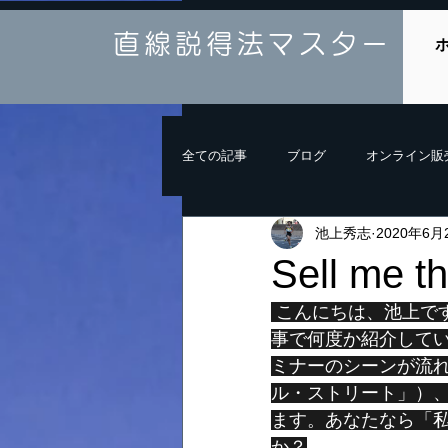
直線説得法マスター
全ての記事
ブログ
オンライン販
池上秀志
2020年6月
Sell me t
 こんにちは、池上です。今回は久しぶりにセールス関連の記事を書きます。私のブログ記
事で何度か紹介して
ミナーのシーンが流
ル・ストリート」）、Se
ます。あなたなら「
か？