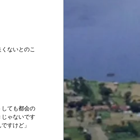
良くないとのこ
うしても都会の
きじゃないです
んですけど」