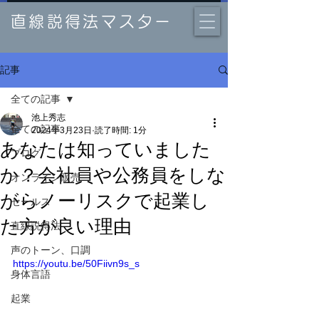
直線説得法マスター
記事
全ての記事
池上秀志
全ての記事
2024年3月23日
読了時間: 1分
あなたは知っていました
ブログ
か？会社員や公務員をしな
オンライン販売
がらノーリスクで起業し
セールス
た方が良い理由
直線説得法
声のトーン、口調
https://youtu.be/50Fiivn9s_s
身体言語
起業