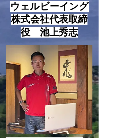
​ウェルビーイング
つの数字についてお話をさせ
で、ネット集客と
て頂きます。 まず、基本的
販売とかオンライ
株式会社代表取締
な考え方についてお話をさせ
ィングとかネット
て頂きますが、最近は様々な
か色々言いますが
役 池上秀志
指標やビジネス用語が使われ
ーブもあれば、テ
るようになっていますが、そ
クもあれば、イン
うい