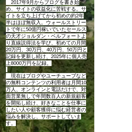
2017年9月からブログを書き始
め、サイトの収益化に苦戦する。サ
イトを立ち上げてから初めの約2年
半はほぼ無収入。ウォールストリー
トで年に50億円稼いでいたセールス
の天才ジョルダン・ベルフォートよ
り直線説得法を学び、初めての月間
20万円、30万円、40万円、50万円と
記録を更新し続け、2025年に個人売
上8000万円を記録。
現在はブログやユーチューブなど
の無料コンテンツの利用者は月間10
万人、オンラインと電話だけで、対
面営業無しで年間数百人の新規顧客
を開拓し続け、好きなことを仕事に
したい人や顧客獲得に悩む経営者の
悩みを解決し、サポートしていま
す。