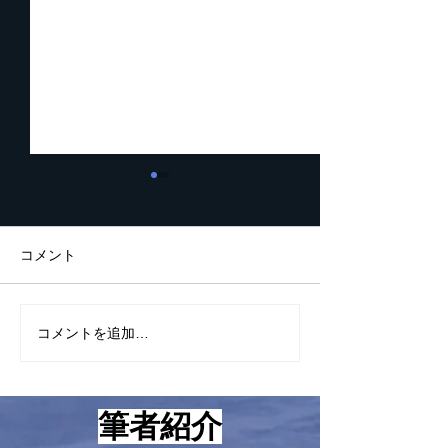
起業家が知っておくべき5
２０２６年一番
つの数字
ンラインプラッ
ムは？
こんにちは！ 最近、つくづ
こんにちは！ 最近は起業家
コメント
く思うに起業して成功する人
精神の話ばかりを
としない人の違いは考え方と
して、あまり小手
心構えにあるように感じてい
のお話をさせて頂
コメントを追加…
ますが、とはいえ、やはり具
ったのですが、本
体的な方法論、技術論も知ら
の方法論のお話を
ないと上手くいかないのも事
ます。 それは2026年一番
筆者紹介
実です。 という訳で、本日
稼げるオンライン
は起業家が知っておくべき５
ォームについてで