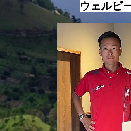
ません。 ただの現状維持でも
​ウェルビ
ないけれど、寝ている間に見る
あの夢でもない、そんな言葉で
す。 ここで重要になってくる
のは、夢を実現させるための手
法