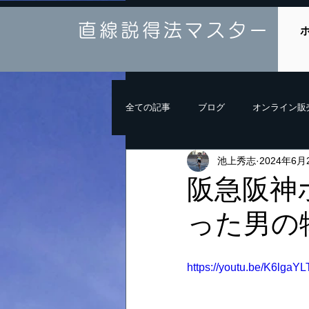
直線説得法マスター
全ての記事
ブログ
オンライン販
池上秀志
2024年6月
阪急阪神
った男の
https://youtu.be/K6lga