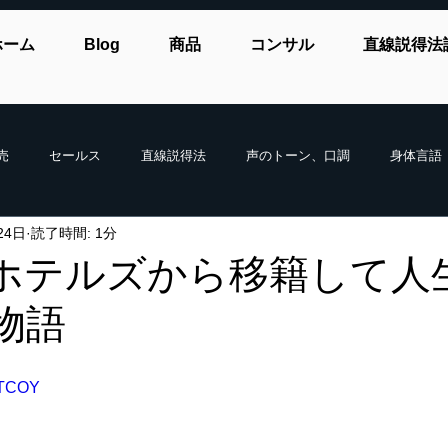
ホーム
Blog
商品
コンサル
直線説得法
売
セールス
直線説得法
声のトーン、口調
身体言語
24日
読了時間: 1分
ホテルズから移籍して人
物語
YLTCOY