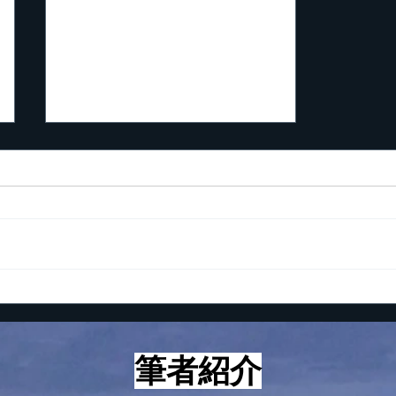
起業家が知っておくべき5つ
の数字
こんにちは！ 最近、つくづく
思うに起業して成功する人とし
ない人の違いは考え方と心構え
にあるように感じていますが、
とはいえ、やはり具体的な方法
論、技術論も知らないと上手く
いかないのも事実です。 とい
う訳で、本日は起業家が知って
筆者紹介
おくべき５つの数字についてお