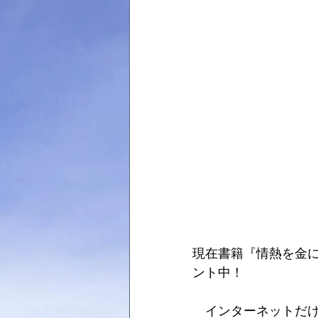
現在書籍『情熱を金に
ント中！
　インターネットだ