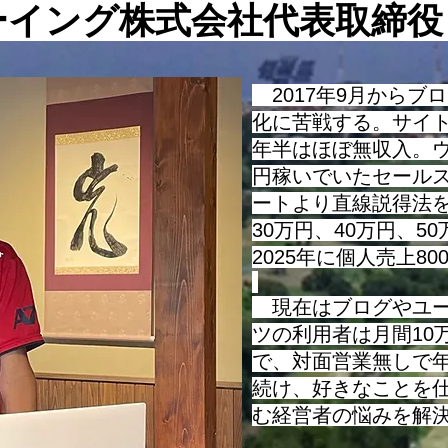
話をさせて頂きます。 まず、
ーイング株式会社代表取締
基本的な考え方についてお話を
させて頂きますが、最近は様々
な指標やビジネス用語が使われ
2017年9月からブ
るようになっていますが、そう
化に苦戦する。サイ
い
年半はほぼ無収入。ウ
円稼いでいたセール
ートより直線説得法を
30万円、40万円、5
2025年に個人売上8
現在はブログやユー
ツの利用者は月間10
で、対面営業無しで
続け、好きなことを
む経営者の悩みを解