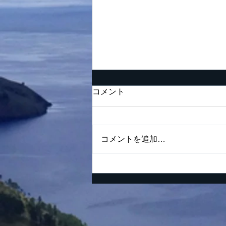
努力の仕方が間違っている
コメント
男の末路
「夢を努力で現実に」 これは
私の好きな言葉の一つでありま
コメントを追加…
す。夢というまだ実現されてい
ない理想が胸の中でしっかりと
燃えながらも、一方ではそれを
現実にするという要素があるの
で、少なくとも夢の実現のため
に今日何をすべきであるかくら
いは分かっておかなければなり