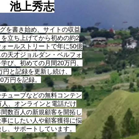
役 池上秀志
ログを書き始め、サイトの収益
トを立ち上げてから初めの約2
ォールストリートで年に50億
スの天才ジョルダン・ベルフォ
学び、初めての月間20万円、
0万円と記録を更新し続け、
000万円を記録。
チューブなどの無料コンテン
万人、オンラインと電話だけ
年間数百人の新規顧客を開拓し
仕事にしたい人や顧客獲得に悩
決し、サポートしています。