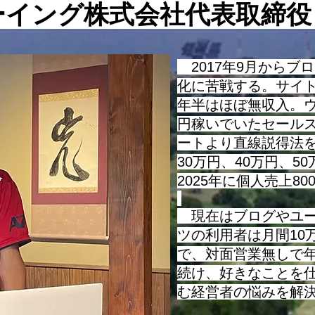
話をさせて頂きます。 まず、
ーイング株式会社代表取締
基本的な考え方についてお話を
させて頂きますが、最近は様々
な指標やビジネス用語が使われ
2017年9月からブ
るようになっていますが、そう
化に苦戦する。サイ
い
年半はほぼ無収入。ウ
円稼いでいたセール
ートより直線説得法を
30万円、40万円、5
2025年に個人売上8
現在はブログやユー
ツの利用者は月間10
で、対面営業無しで
続け、好きなことを
む経営者の悩みを解