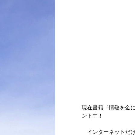
現在書籍『情熱を金に
ント中！
　インターネットだ