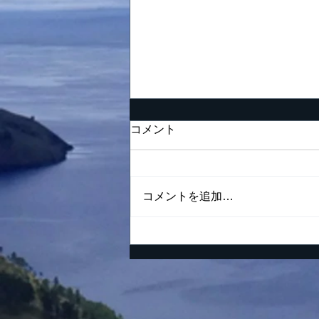
努力の仕方が間違っている
コメント
男の末路
「夢を努力で現実に」 これは
私の好きな言葉の一つでありま
コメントを追加…
す。夢というまだ実現されてい
ない理想が胸の中でしっかりと
燃えながらも、一方ではそれを
現実にするという要素があるの
で、少なくとも夢の実現のため
に今日何をすべきであるかくら
いは分かっておかなければなり