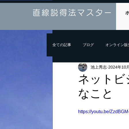
直線説得法マスター
全ての記事
ブログ
オンライン販
池上秀志
2024年10
ネットビ
なこと
https://youtu.be/ZzdBGM