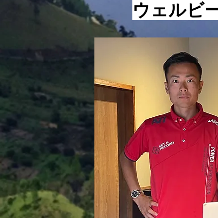
ません。 ただの現状維持でも
​ウェルビ
ないけれど、寝ている間に見る
あの夢でもない、そんな言葉で
す。 ここで重要になってくる
のは、夢を実現させるための手
法