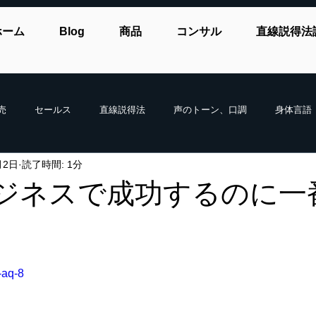
ホーム
Blog
商品
コンサル
直線説得法
売
セールス
直線説得法
声のトーン、口調
身体言語
月2日
読了時間: 1分
ジネスで成功するのに一
-aq-8