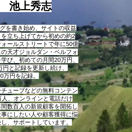
役 池上秀志
ログを書き始め、サイトの収益
トを立ち上げてから初めの約2
ォールストリートで年に50億
スの天才ジョルダン・ベルフォ
学び、初めての月間20万円、
0万円と記録を更新し続け、
000万円を記録。
チューブなどの無料コンテン
万人、オンラインと電話だけ
年間数百人の新規顧客を開拓し
仕事にしたい人や顧客獲得に悩
決し、サポートしています。