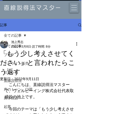
直線説得法マスター
記事
全ての記事
池上秀志
全ての記事
2021年3月8日
読了時間: 8分
「もう少し考えさせてく
ブログ
ださい」と言われたらこ
オンライン販売
う返す
セールス
更新日：
2022年9月11日
直線説得法
　こんにちは、直線説得法マスター
声のトーン、口調
で、ウェルビーイング株式会社代表取
締役の池上です。
身体言語
起業
　今回のテーマは「もう少し考えさせ