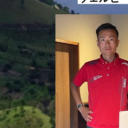
ないけれど、寝ている間に見る
あの夢でもない、そんな言葉で
す。 ここで重要になってくる
のは、夢を実現させるための手
法