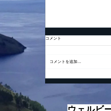
努力の仕方が間違っている
コメント
男の末路
「夢を努力で現実に」 これは
私の好きな言葉の一つでありま
コメントを追加…
す。夢というまだ実現されてい
ない理想が胸の中でしっかりと
燃えながらも、一方ではそれを
現実にするという要素があるの
で、少なくとも夢の実現のため
に今日何をすべきであるかくら
いは分かっておかなければなり
ません。 ただの現状維持でも
​ウェルビ