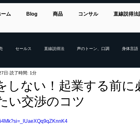
ホーム
Blog
商品
コンサル
直線説得法
売
セールス
直線説得法
声のトーン、口調
身体言語
27日
読了時間: 1分
をしない！起業する前に
たい交渉のコツ
DYei4Mk?si=_lUaeXQq9qZKnnK4