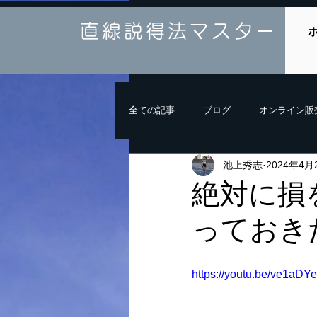
直線説得法マスター
全ての記事
ブログ
オンライン販
池上秀志
2024年4月
絶対に損
っておき
https://youtu.be/ve1a