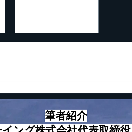
起業家が知っておくべき5つ
の数字
こんにちは！ 最近、つくづく
思うに起業して成功する人とし
ない人の違いは考え方と心構え
にあるように感じていますが、
とはいえ、やはり具体的な方法
論、技術論も知らないと上手く
いかないのも事実です。 とい
う訳で、本日は起業家が知って
筆者紹介
おくべき５つの数字についてお
話をさせて頂きます。 まず、
ーイング株式会社代表取締