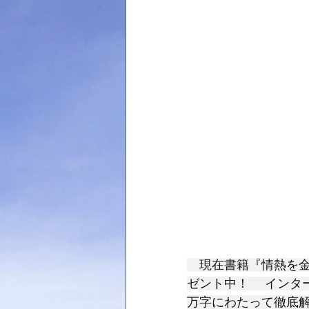
　現在書籍『情熱を金
ゼント中！ 　インタ
万字にわたって徹底解