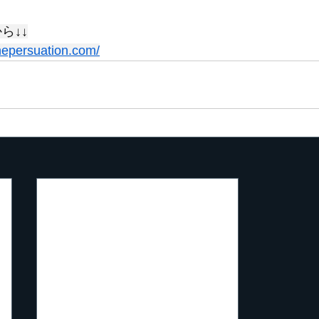
ら↓↓
inepersuation.com/