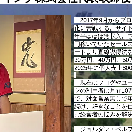
基本的な考え方についてお話を
させて頂きますが、最近は様々
な指標やビジネス用語が使われ
2017年9月からブ
るようになっていますが、そう
化に苦戦する。サイ
い
年半はほぼ無収入。ウ
円稼いでいたセール
ートより直線説得法を
30万円、40万円、5
2025年に個人売上8
現在はブログやユー
ツの利用者は月間10
で、対面営業無しで
続け、好きなことを
む経営者の悩みを解
​ ジョルダン・ベル