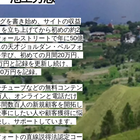
ログを書き始め、サイトの収益
トを立ち上げてから初めの約2
ォールストリートで年に50億
スの天才ジョルダン・ベルフォ
学び、初めての月間20万円、
0万円と記録を更新し続け、
000万円を記録。
チューブなどの無料コンテン
万人、オンラインと電話だけ
年間数百人の新規顧客を開拓し
仕事にしたい人や顧客獲得に悩
決し、サポートしています。
フォートの直線説得法認定コー