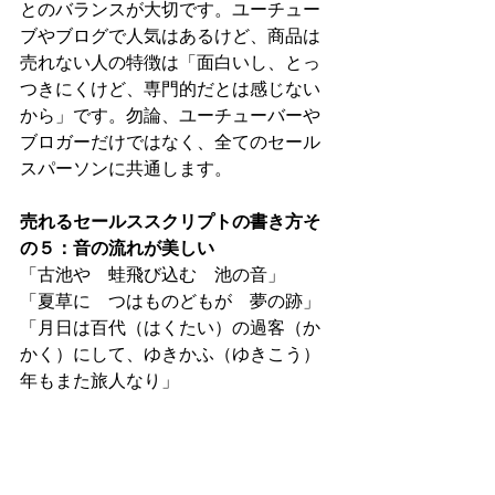
とのバランスが大切です。ユーチュー
ブやブログで人気はあるけど、商品は
売れない人の特徴は「面白いし、とっ
つきにくけど、専門的だとは感じない
から」です。勿論、ユーチューバーや
ブロガーだけではなく、全てのセール
スパーソンに共通します。
売れるセールススクリプトの書き方そ
の５：音の流れが美しい
「古池や　蛙飛び込む　池の音」
「夏草に　つはものどもが　夢の跡」
「月日は百代（はくたい）の過客（か
かく）にして、ゆきかふ（ゆきこう）
年もまた旅人なり」
　上の名文の音の流れが美しいと思う
人は手を挙げてください。ありがとう
ございます。全員の手が挙がりました