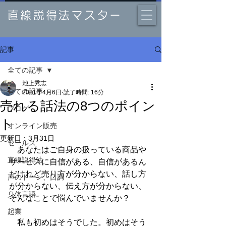
直線説得法マスター
記事
全ての記事
池上秀志
全ての記事
2021年4月6日
読了時間: 16分
売れる話法の8つのポイン
ブログ
ト
オンライン販売
更新日：
3月31日
セールス
　あなたはご自身の扱っている商品や
直線説得法
サービスに自信がある、自信があるん
だけれど売り方が分からない、話し方
声のトーン、口調
が分からない、伝え方が分からない、
身体言語
そんなことで悩んでいませんか？
起業
　私も初めはそうでした。初めはそう