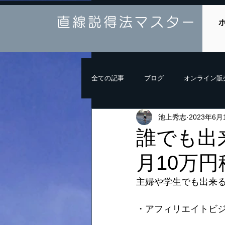
直線説得法マスター
全ての記事
ブログ
オンライン販
池上秀志
2023年6月
誰でも出
月10万
主婦や学生でも出来る
・アフィリエイトビ