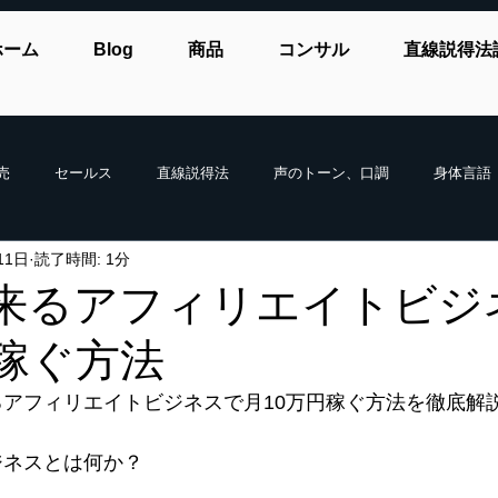
ホーム
Blog
商品
コンサル
直線説得法
売
セールス
直線説得法
声のトーン、口調
身体言語
11日
読了時間: 1分
来るアフィリエイトビジ
円稼ぐ方法
アフィリエイトビジネスで月10万円稼ぐ方法を徹底解
ジネスとは何か？