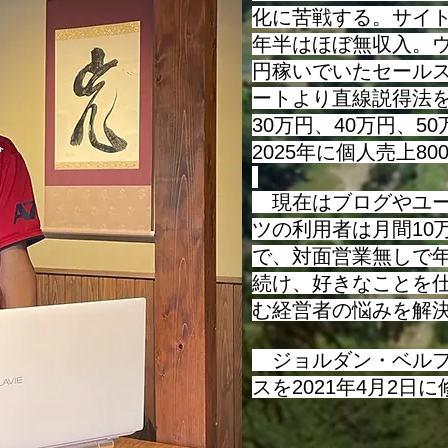
化に苦戦する。サイ
年半はほぼ無収入。ウ
円稼いでいたセール
ートより直線説得法を
30万円、40万円、5
2025年に個人売上8
現在はブログやユー
ツの利用者は月間10
で、対面営業無しで
続け、好きなことを
む経営者の悩みを解
​ ジョルダン・ベル
スを2021年4月2日