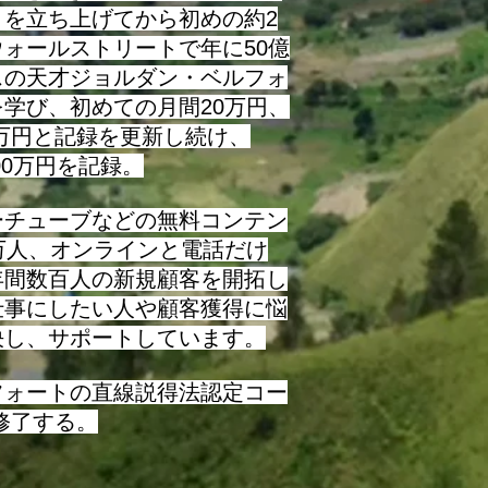
トを立ち上げてから初めの約2
ォールストリートで年に50億
スの天才ジョルダン・ベルフォ
学び、初めての月間20万円、
0万円と記録を更新し続け、
000万円を記録。
チューブなどの無料コンテン
万人、オンラインと電話だけ
年間数百人の新規顧客を開拓し
仕事にしたい人や顧客獲得に悩
決し、サポートしています。
フォートの直線説得法認定コー
に修了する。