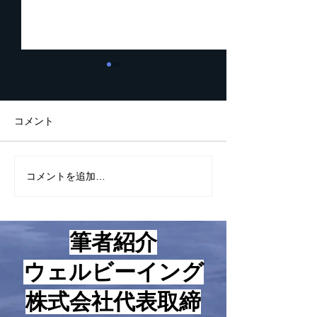
起業家が知っておくべき5
２０２６年一番
つの数字
ンラインプラッ
ムは？
こんにちは！ 最近、つくづ
こんにちは！ 最近は起業家
コメント
く思うに起業して成功する人
精神の話ばかりを
としない人の違いは考え方と
して、あまり小手
心構えにあるように感じてい
のお話をさせて頂
コメントを追加…
ますが、とはいえ、やはり具
ったのですが、本
体的な方法論、技術論も知ら
の方法論のお話を
ないと上手くいかないのも事
ます。 それは2026年一番
筆者紹介
実です。 という訳で、本日
稼げるオンライン
は起業家が知っておくべき５
ォームについてで
​ウェルビーイング
つの数字についてお話をさせ
で、ネット集客と
て頂きます。 まず、基本的
販売とかオンライ
株式会社代表取締
な考え方についてお話をさせ
ィングとかネット