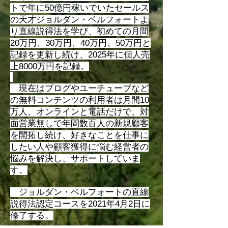
トで年に50億円稼いでいたセールス
の天才ジョルダン・ベルフォートよ
り直線説得法を学び、初めての月間
20万円、30万円、40万円、50万円と
記録を更新し続け、2025年に個人売
上8000万円を記録。
現在はブログやユーチューブなど
の無料コンテンツの利用者は月間10
万人、オンラインと電話だけで、対
面営業無しで年間数百人の新規顧客
を開拓し続け、好きなことを仕事に
したい人や顧客獲得に悩む経営者の
悩みを解決し、サポートしていま
す。
​ ジョルダン・ベルフォートの直線
説得法認定コースを2021年4月2日に
修了する。