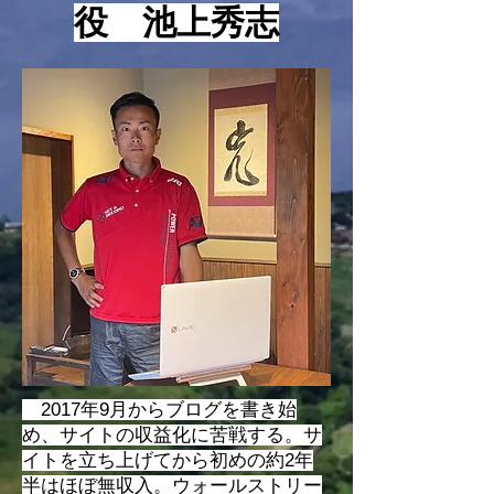
て頂きますが、最近は様々な
か色々言いますが
役 池上秀志
指標やビジネス用語が使われ
ーブもあれば、テ
るようになっていますが、そ
クもあれば、イン
うい
2017年9月からブログを書き始
め、サイトの収益化に苦戦する。サ
イトを立ち上げてから初めの約2年
半はほぼ無収入。ウォールストリー