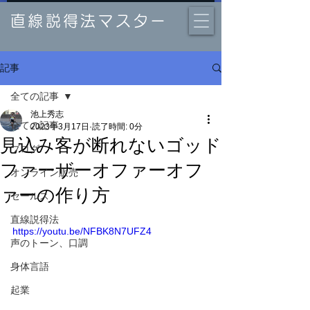
直線説得法マスター
記事
全ての記事
池上秀志
全ての記事
2023年3月17日
読了時間: 0分
見込み客が断れないゴッド
ブログ
ファーザーオファーオフ
オンライン販売
ァーの作り方
セールス
直線説得法
https://youtu.be/NFBK8N7UFZ4
声のトーン、口調
身体言語
起業