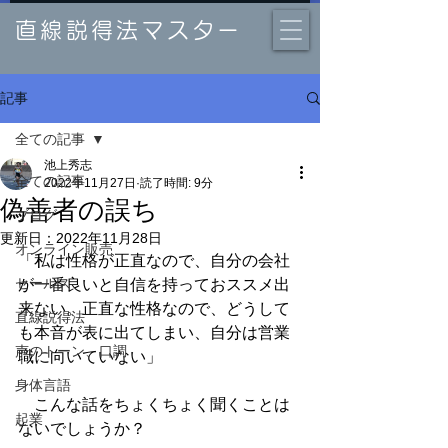
直線説得法マスター
記事
全ての記事
池上秀志
全ての記事
2022年11月27日
読了時間: 9分
偽善者の誤ち
ブログ
更新日：
2022年11月28日
オンライン販売
「私は性格が正直なので、自分の会社
セールス
が一番良いと自信を持っておススメ出
来ない。正直な性格なので、どうして
直線説得法
も本音が表に出てしまい、自分は営業
声のトーン、口調
職に向いていない」
身体言語
　こんな話をちょくちょく聞くことは
起業
ないでしょうか？