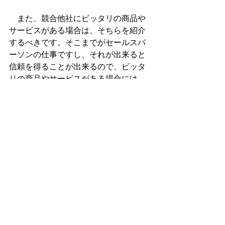
　また、競合他社にピッタリの商品や
サービスがある場合は、そちらを紹介
するべきです。そこまでがセールスパ
ーソンの仕事ですし、それが出来ると
信頼を得ることが出来るので、ピッタ
リの商品やサービスがある場合には、
ますます成約率が上がることになりま
す。
　今回紹介させて頂いたカリスマ性の
身につけ方やラポールの形成の仕方に
ついては、直線説得法マスタープログ
ラムという集中講義で徹底解説してお
ります。
　現在、ブラックフライデーセールを
実施しており、８０％オフの特別価格
で受講して頂けます。商品をカートに