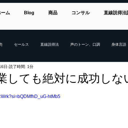
ホーム
Blog
商品
コンサル
直線説得法
売
セールス
直線説得法
声のトーン、口調
身体言語
16日
読了時間: 1分
業しても絶対に成功しな
qAccWrk?si=bQDMfhD_uG-htMb5