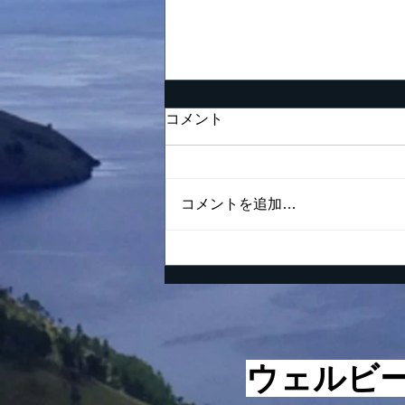
努力の仕方が間違っている
コメント
男の末路
「夢を努力で現実に」 これは
私の好きな言葉の一つでありま
コメントを追加…
す。夢というまだ実現されてい
ない理想が胸の中でしっかりと
燃えながらも、一方ではそれを
現実にするという要素があるの
で、少なくとも夢の実現のため
に今日何をすべきであるかくら
いは分かっておかなければなり
ません。 ただの現状維持でも
​ウェルビ
ないけれど、寝ている間に見る