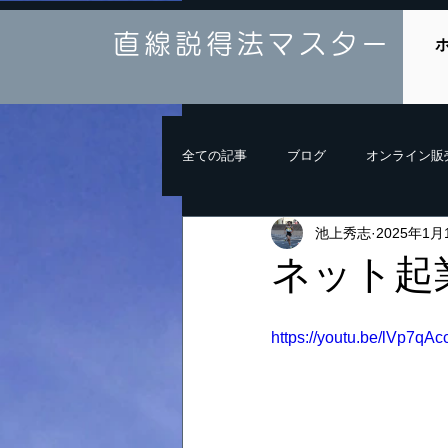
直線説得法マスター
全ての記事
ブログ
オンライン販
池上秀志
2025年1月
ネット起
https://youtu.be/lVp7