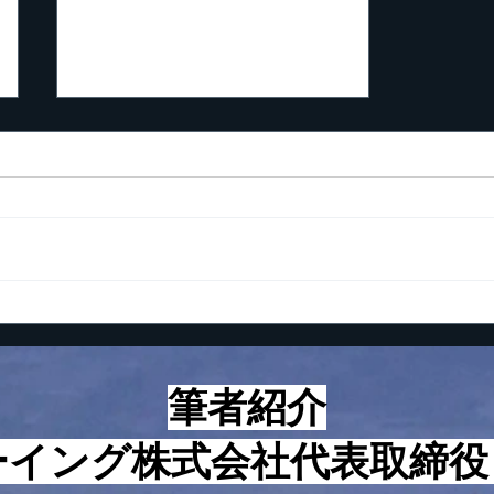
起業家が知っておくべき5つ
の数字
こんにちは！ 最近、つくづく
思うに起業して成功する人とし
ない人の違いは考え方と心構え
にあるように感じていますが、
とはいえ、やはり具体的な方法
論、技術論も知らないと上手く
いかないのも事実です。 とい
う訳で、本日は起業家が知って
筆者紹介
おくべき５つの数字についてお
話をさせて頂きます。 まず、
ーイング株式会社代表取締
基本的な考え方についてお話を