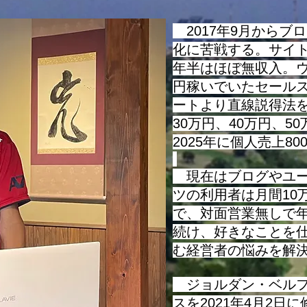
させて頂きますが、最近は様々
な指標やビジネス用語が使われ
2017年9月からブ
るようになっていますが、そう
化に苦戦する。サイ
い
年半はほぼ無収入。ウ
円稼いでいたセール
ートより直線説得法を
30万円、40万円、5
2025年に個人売上8
現在はブログやユー
ツの利用者は月間10
で、対面営業無しで
続け、好きなことを
む経営者の悩みを解
​ ジョルダン・ベル
スを2021年4月2日