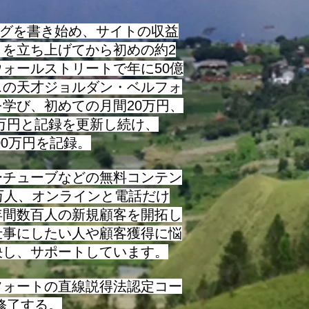
ログを書き始め、サイトの収益
トを立ち上げてから初めの約2
ォールストリートで年に50億
スの天才ジョルダン・ベルフォ
学び、初めての月間20万円、
0万円と記録を更新し続け、
000万円を記録。
チューブなどの無料コンテン
万人、オンラインと電話だけ
年間数百人の新規顧客を開拓し
仕事にしたい人や顧客獲得に悩
決し、サポートしています。
フォートの直線説得法認定コー
に修了する。