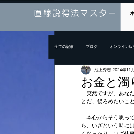
直線説得法マスター
全ての記事
ブログ
オンライン販
池上秀志
2024年11
お金と濁
　突然ですが、あな
とだ、後ろめたいこ
　本心からそう思っ
ら、いざという時に
くなったり、いざ仕