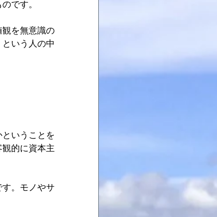
ものです。
値観を無意識の
」という人の中
かということを
客観的に資本主
です。モノやサ