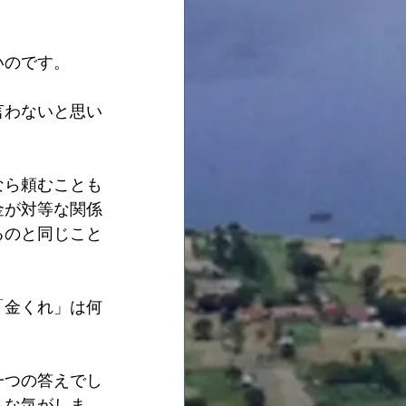
いのです。
言わないと思い
なら頼むことも
金が対等な関係
るのと同じこと
「金くれ」は何
一つの答えでし
うな気がしま