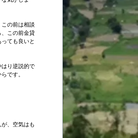
、この前は相談
ら、この前金貸
あっても良いと
やはり逆説的で
からです。
んが、空気はも