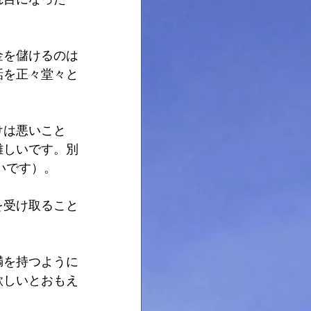
金を儲けるのは
話を正々堂々と
。
けは悪いこと
難しいです。別
いです）。
を受け取ること
満を持つように
欲しいとおもえ