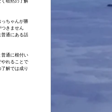
なく暗黙の了解
おっちゃんが勝
がつきません
は普通にある話
と普通に根付い
でやれることで
の了解では成り