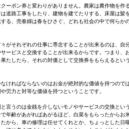
はクーポン券と変わりがありません。農家は農作物を作
者は道路工事をしたり、建物を建てたりする、床屋は髪
転する、売春婦は春をひさぐ、どれも社会の中で何らか
方々がそれぞれの仕事に専念することが出来るのは、自
やサービスと交換することが出来るからです。つまり、
を果たしたら、それの対価として交換券をもらえるとい
かなければならないのはお金が絶対的な価値を持つので
間や労力と対等な価値を持つということです。
間と言うのは金銭を介しないモノやサービスの交換とい
舎で年齢があがればあがるほど、白菜をもらったからお
ったから、車の修理は任せてくれとか、ちょっとした日