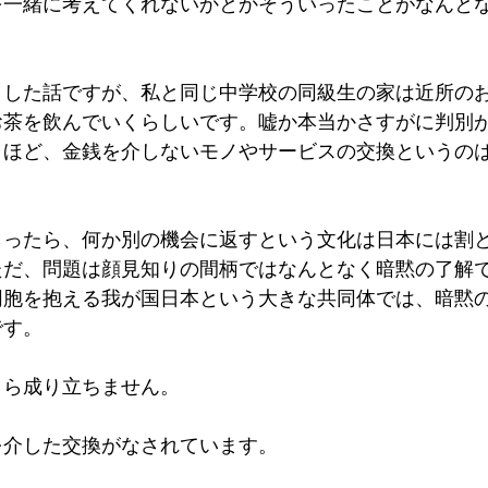
を一緒に考えてくれないかとかそういったことがなんと
りした話ですが、私と同じ中学校の同級生の家は近所の
お茶を飲んでいくらしいです。嘘か本当かさすがに判別
くほど、金銭を介しないモノやサービスの交換というの
らったら、何か別の機会に返すという文化は日本には割
ただ、問題は顔見知りの間柄ではなんとなく暗黙の了解
同胞を抱える我が国日本という大きな共同体では、暗黙
です。
さら成り立ちません。
を介した交換がなされています。