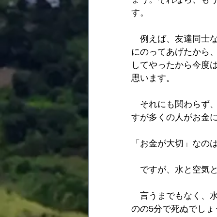
す。
　例えば、友達同士
にのってあげたから
してやったから今度
思います。
　それにも関わらず
すが多くの人がお金
「お金が大切」なの
　ですが、水と空気
　言うまでもなく、
のの5分で死ぬでしょ