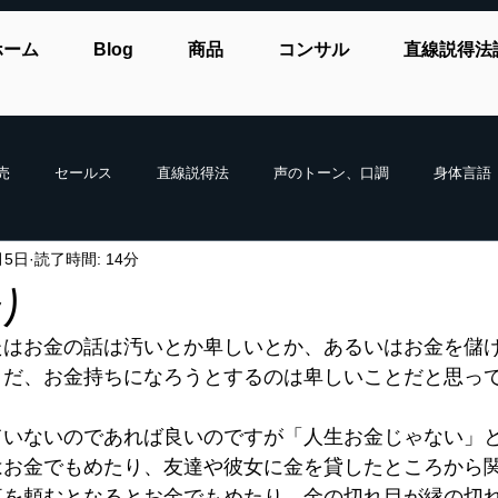
ホーム
Blog
商品
コンサル
直線説得法
売
セールス
直線説得法
声のトーン、口調
身体言語
月5日
読了時間: 14分
り
たはお金の話は汚いとか卑しいとか、あるいはお金を儲
とだ、お金持ちになろうとするのは卑しいことだと思っ
ていないのであれば良いのですが「人生お金じゃない」
はお金でもめたり、友達や彼女に金を貸したところから
事を頼むとなるとお金でもめたり、金の切れ目が縁の切