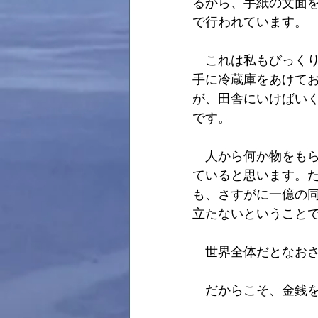
るから、手紙の文面
で行われています。
　これは私もびっく
手に冷蔵庫をあけて
が、田舎にいけばい
です。
　人から何か物をも
ていると思います。
も、さすがに一億の
立たないということ
　世界全体だとなお
　だからこそ、金銭