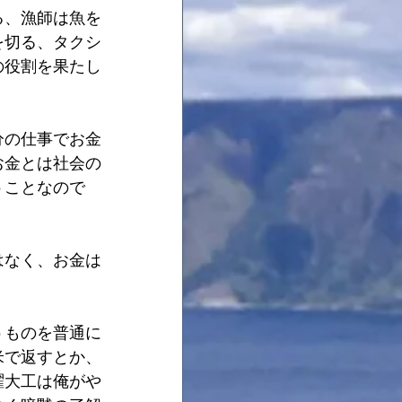
る、漁師は魚を
を切る、タクシ
の役割を果たし
分の仕事でお金
お金とは社会の
うことなので
はなく、お金は
うものを普通に
米で返すとか、
曜大工は俺がや