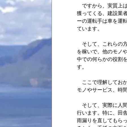
　ですから、実質上
獲ってくる、建設業
ーの運転手は車を運
ています。
　そして、これらの
を稼いで、他のモノ
中での何らかの役割
す。
　ここで理解してお
モノやサービス、時
　そして、実際に人
行います。特に、田
雨漏りを直してもら