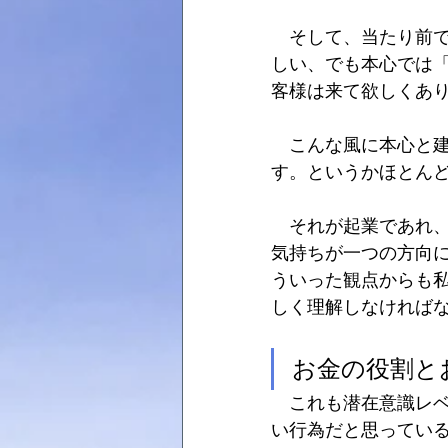
　そして、当たり前
しい、でも本心では
客様は来て欲しくあ
　こんな風に本心と
す。というかほとん
　それが起業であれ
気持ちが一つの方向
ういった観点からも
しく理解しなければ
お金の役割と
　これも潜在意識レ
い行為だと思ってい