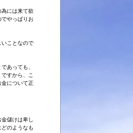
の為には来て欲
のでやっぱりお
しいことなので
とであっても、
。ですから、こ
お金について正
お金儲けは卑し
はどのようなも