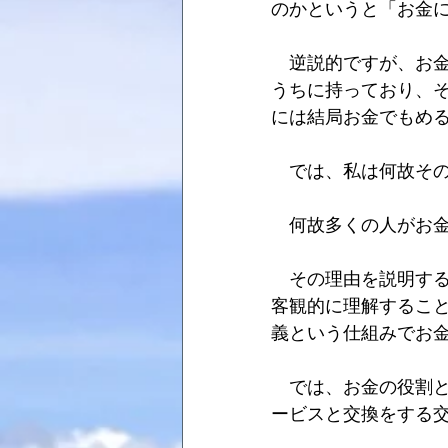
のかというと「お金
　逆説的ですが、お
うちに持っており、
には結局お金でもめ
　では、私は何故そ
　何故多くの人がお
　その理由を説明す
客観的に理解するこ
義という仕組みでお
　では、お金の役割
ービスと交換をする