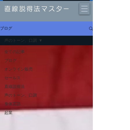
直線説得法マスター
ブログ
声のトーン、口調
全ての記事
ブログ
オンライン販売
セールス
直線説得法
声のトーン、口調
身体言語
起業